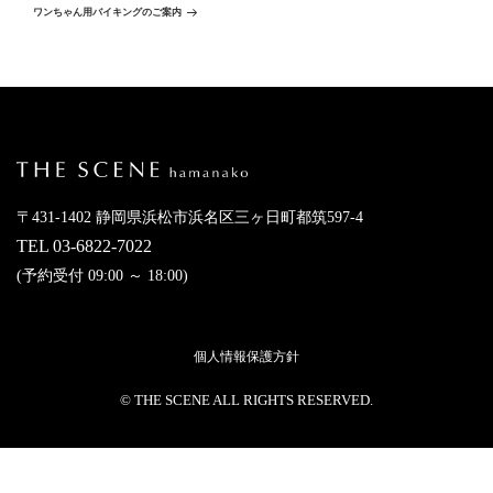
ナ
稿
の
ワンちゃん用バイキングのご案内
ビ
投
稿
ゲ
ー
シ
ョ
ン
〒431-1402 静岡県浜松市浜名区三ヶ日町都筑597-4
TEL
03-6822-7022
(予約受付 09:00 ～ 18:00)
個人情報保護方針
© THE SCENE ALL RIGHTS RESERVED.