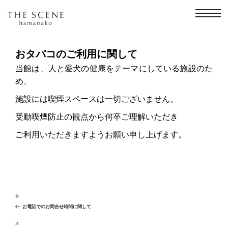
コ
ン
テ
ン
ツ
へ
おタバコのご利用に関して
ス
キ
当館は、人と愛犬の健康をテーマにしている施設のた
ッ
め、
プ
施設には喫煙スペースは一切ございません。
受動喫煙防止の観点から何卒ご理解いただき
ご利用いただきますようお願い申し上げます。
投
過
前
去
稿
お電話でのお問合せ時間に関して
の
投
次
次