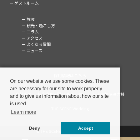
ー ゲストルーム
ー 施設
ー 観光・過ごし方
ー コラム
ー アクセス
ー よくある質問
ー ニュース
採用情報はこちら
On our website we use some cookies. These
are necessary for our site to work properly
会社概要
特定商取引法に基づく表示
個人情報保護方針
and to give us information about how our site
is used.
THE SCENE Wedding
Learn more
Deny
Accept
© THE SCENE ALL RIGHTS RESERVED.