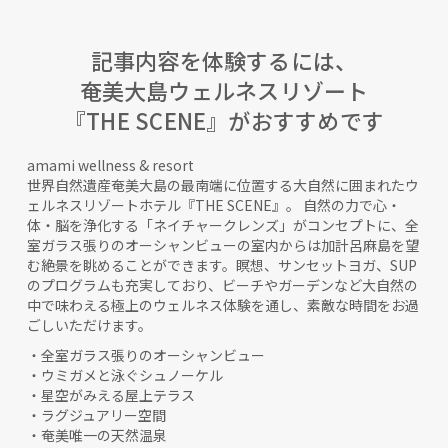
記事内容を体験するには、
奄美大島ウェルネスリゾート
『THE SCENE』がおすすめです
amami wellness & resort
世界自然遺産奄美大島の最南端に位置する大自然に囲まれたウ
ェルネスリゾートホテル『THE SCENE』。 自然の力で心・
体・脳を浄化する「ネイチャークレンズ」がコンセプトに、全
室ガラス張りのオーシャンビューの室内からは加計呂麻島を望
む絶景を眺めることができます。瞑想、サンセットヨガ、SUP
のプログラムも充実しており、ビーチやガーデンなど大自然の
中で味わえる極上のウェルネス体験を通し、素敵な時間をお過
ごしいただけます。
・全室ガラス張りのオーシャンビュー
・ウミガメと泳ぐシュノーケル
・星空がみえる屋上テラス
・ラグジュアリー空間
・奄美唯一の天然温泉