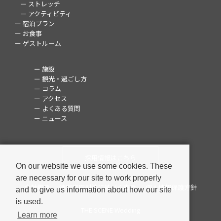
ー ストレッチ
ー アクティビティ
ー 宿泊プラン
ー お食事
ー ゲストルーム
ー 施設
ー 観光・過ごし方
ー コラム
ー アクセス
ー よくある質問
ー ニュース
採用情報はこちら
On our website we use some cookies. These
are necessary for our site to work properly
会社概要
特定商取引法に基づく表示
個人情報保護方針
and to give us information about how our site
is used.
THE SCENE Wedding
Learn more