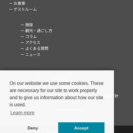
ー お食事
ー ゲストルーム
ー 施設
ー 観光・過ごし方
ー コラム
ー アクセス
ー よくある質問
ー ニュース
採用情報はこちら
On our website we use some cookies. These
are necessary for our site to work properly
会社概要
特定商取引法に基づく表示
個人情報保護方針
and to give us information about how our site
is used.
THE SCENE Wedding
Learn more
Deny
Accept
© THE SCENE ALL RIGHTS RESERVED.