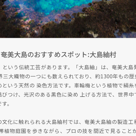
る奄美大島のおすすめスポット:大島紬村
」という伝統工芸があります。「大島紬」は、奄美大島
世界三大織物の一つにも数えられており、約1300年もの歴
という天然の 染色方法です。車輪梅という植物で絹
びつけ、光沢のある黑色に染め 上げる方法で、世界中て
゙す。
文化に触れられる大島紬村では、奄美大島紬の製造工程を
帯植物庭園を歩きながら、プロの技を間近で見ることか