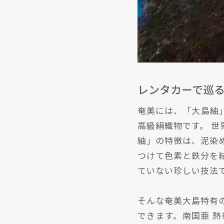
レンタカーで巡
奄美には、「大島紬
高級絹織物です。 
紬」の特徴は、泥染め
つけて色素と鉄分を結
ていない珍しい技法て
そんな奄美大島特有の
できます。南国亜 熱