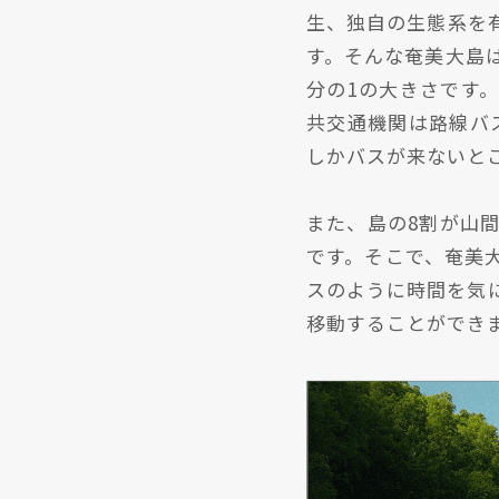
生、独自の生態系を
す。そんな奄美大島
分の1の大きさです
共交通機関は路線バス
しかバスが来ないと
また、島の8割が山
です。そこで、奄美
スのように時間を気
移動することができ