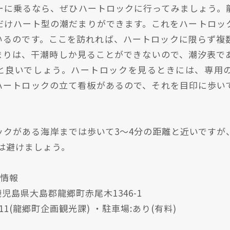
ーに乗るなら、ぜひハートロックに行ってみましょう
゙けハート型の潮だまりができます。これをハートロック
いるのです。ここを訪れれば、ハートロックに限らず複
゙まりは、干潮時しか見ることができないので、潮汐表て
と良いでしょう。ハートロックを見るときには、専用の
ートロックの立て看板があるので、それを目印に歩い
がある海岸までは歩いて3〜4分の距離と近いですが、
のは避けましょう。
本情報
1 鹿児島県大島郡龍郷町赤尾木1346-1
3111(龍郷町企画観光課) ・駐車場:あり(有料)