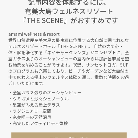
記事内容を体験するには、
奄美大島ウェルネスリゾート
『THE SCENE』がおすすめです
amami wellness & resort
世界自然遺産奄美大島の最南端に位置する大自然に囲まれたウ
ェルネスリゾートホテル『THE SCENE』。 自然の力で心・
体・脳を浄化する「ネイチャークレンズ」がコンセプトに、全
室ガラス張りのオーシャンビューの室内からは加計呂麻島を望
む絶景を眺めることができます。瞑想、サンセットヨガ、SUP
のプログラムも充実しており、ビーチやガーデンなど大自然の
中で味わえる極上のウェルネス体験を通し、素敵な時間をお過
ごしいただけます。
・全室ガラス張りのオーシャンビュー
・ウミガメと泳ぐシュノーケル
・星空がみえる屋上テラス
・ラグジュアリー空間
・奄美唯一の天然温泉
・充実したアクティビティ体験