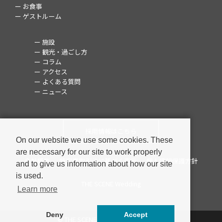
ー お食事
ー ゲストルーム
ー 施設
ー 観光・過ごし方
ー コラム
ー アクセス
ー よくある質問
ー ニュース
採用情報はこちら
On our website we use some cookies. These
are necessary for our site to work properly
会社概要
特定商取引法に基づく表示
個人情報保護方針
and to give us information about how our site
is used.
THE SCENE Wedding
Learn more
Deny
Accept
© THE SCENE ALL RIGHTS RESERVED.