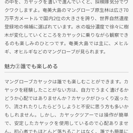
の中を、カヤックを漕いで進んでいくと、探検隊気分でワ
クワクしますよ。奄美大島のマングローブ原生林は広さ70
万平方メートルで国内2位の大きさを誇り、世界自然遺産
登録地の候補に選ばれています。水の塩分濃度で徐々に樹
木が変化していくところをカヤックに乗りながら観察でき
るのも楽しみのひとつです。奄美大島では主に、メヒル
ギ、オヒルギなどのマングローブが見られます。
魅力②誰でも楽しめる
マングローブカヤックは誰でも楽しむことができます。カ
ヤックを経験したことがない方は、自力でうまく漕げるか
どうか心配ではありませんか？カヤックがひっくり返った
り、流されたりしたらどうしようと不安に思う方も多いか
もしれません。しかし、カヤックツアーでは操作が簡単
で、安定したカヤックを使用しているので心配ありませ
ん。初心者でもほとんど落ちることはなく、誰でも簡単に