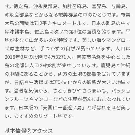
す。徳之島、沖永良部島、加計呂麻島、喜界島、与論島、
沖永良部島などからなる奄美群島の中のひとつです。奄美
大島の面積は712平方キロメートルで、日本の離島の中で
は沖縄本島、佐渡島に次いで第3位の面積を誇ります。平
地が少なく山が多いのが特徴です。美しい海やマングロー
ブ原生林など、手つかずの自然が残っています。人口は
2018年9月の段階で4万3271人。奄美市名瀬を中心とした
島の北部に人口の約8割が集中しています。鹿児島と沖縄
の中間にあることから、両方の土地の影響を受けています
が、言語や生活様式は琉球文化からの影響が大きい地域で
す。温暖な気候から、さとうきびやさつまいも、パッショ
ンフルーツやマンゴーなどの生産が盛んにおこなわれてい
ます。日本版の「天国に一番近い島」と呼ばれるほど美し
い、おすすめのリゾート地です。
基本情報②アクセス