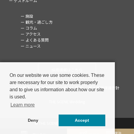
ー ゲストルーム
ー 施設
ー 観光・過ごし方
ー コラム
ー アクセス
ー よくある質問
ー ニュース
採用情報はこちら
On our website we use some cookies. These
are necessary for our site to work properly
会社概要
特定商取引法に基づく表示
個人情報保護方針
and to give us information about how our site
is used.
THE SCENE Wedding
Learn more
Deny
Accept
© THE SCENE ALL RIGHTS RESERVED.
宿泊
宿泊