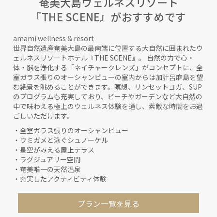
奄美大島ウェルネスリゾート
『THE SCENE』がおすすめです
amami wellness & resort
世界自然遺産奄美大島の最南端に位置する大自然に囲まれたウ
ェルネスリゾートホテル『THE SCENE』。 自然の力で心・
体・脳を浄化する「ネイチャークレンズ」がコンセプトに、全
室ガラス張りのオーシャンビューの室内からは加計呂麻島を望
む絶景を眺めることができます。瞑想、サンセットヨガ、SUP
のプログラムも充実しており、ビーチやガーデンなど大自然の
中で味わえる極上のウェルネス体験を通し、素敵な時間をお過
ごしいただけます。
・全室ガラス張りのオーシャンビュー
・ウミガメと泳ぐシュノーケル
・星空がみえる屋上テラス
・ラグジュアリー空間
・奄美唯一の天然温泉
・充実したアクティビティ体験
プラン一覧を見る