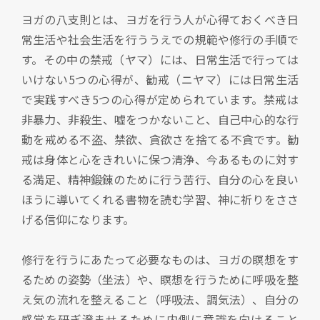
ヨガの八支則とは、ヨガを行う人が心得ておくべき日
常生活や社会生活を行ううえでの規範や修行の手順で
す。その中の禁戒（ヤマ）には、日常生活で行っては
いけない5つの心得が、勧戒（ニヤマ）には日常生活
で実践すべき5つの心得が定められています。禁戒は
非暴力、非殺生、嘘をつかないこと、自己中心的な行
動を戒める不盗、禁欲、貪欲さを捨てる不貪です。勧
戒は身体と心をきれいに保つ清浄、今あるものに対す
る満足、精神鍛錬のために行う苦行、自分の心を良い
ほうに導いてくれる書物を読む学習、神に祈りをささ
げる信仰になります。
修行を行うにあたって必要なものは、ヨガの瞑想をす
るための姿勢（坐法）や、瞑想を行うために呼吸を整
え気の流れを整えること（呼吸法、調気法）、自分の
感覚を研ぎ澄ませるために内側に意識を向けること