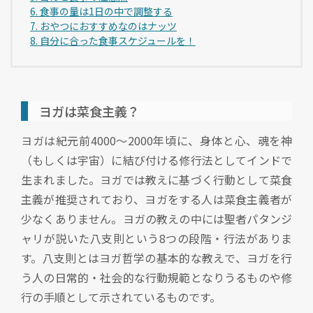
6. 食事の量は1日の中で調整する
7. おやつにおすすめなのはナッツ
8. 自分に合った食事スケジュールを！
ヨガは菜食主義？
ヨガは紀元前4000～2000年頃に、身体と心、魂を神
（もしくは宇宙）に結び付ける修行法としてインドで
生まれました。ヨガでは教えに基づく行動として菜食
主義が推奨されており、ヨガをする人は菜食主義者が
少なくありません。ヨガの教えの中には聖者パタンジ
ャリが説いた八支則という8つの段階・行法がありま
す。八支則とはヨガ哲学の基本的な教えで、ヨガを行
う人の日常的・社会的な行動規範となりうるものや修
行の手順として示されているものです。