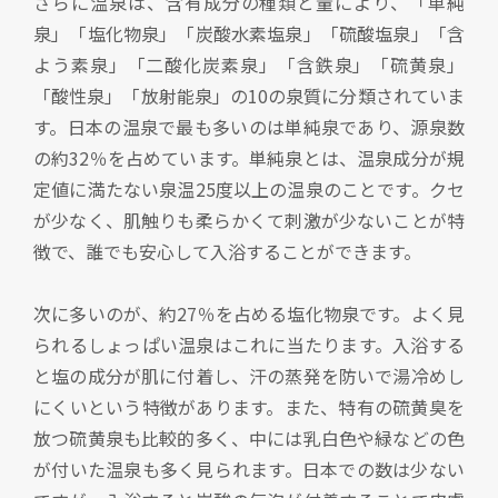
さらに温泉は、含有成分の種類と量により、「単純
泉」「塩化物泉」「炭酸水素塩泉」「硫酸塩泉」「含
よう素泉」「二酸化炭素泉」「含鉄泉」「硫黄泉」
「酸性泉」「放射能泉」の10の泉質に分類されていま
す。日本の温泉で最も多いのは単純泉であり、源泉数
の約32％を占めています。単純泉とは、温泉成分が規
定値に満たない泉温25度以上の温泉のことです。クセ
が少なく、肌触りも柔らかくて刺激が少ないことが特
徴で、誰でも安心して入浴することができます。
次に多いのが、約27％を占める塩化物泉です。よく見
られるしょっぱい温泉はこれに当たります。入浴する
と塩の成分が肌に付着し、汗の蒸発を防いで湯冷めし
にくいという特徴があります。また、特有の硫黄臭を
放つ硫黄泉も比較的多く、中には乳白色や緑などの色
が付いた温泉も多く見られます。日本での数は少ない