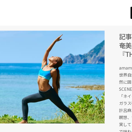
記事
奄美
『T
amami 
世界自
然に囲
SCE
「ネイ
ガラス
計呂麻
瞑想、
実して
で味わ