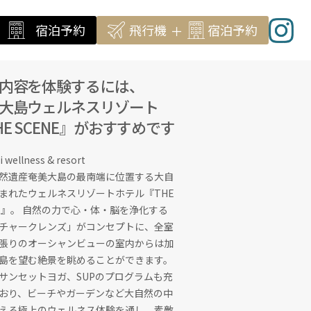
宿泊予約
宿泊予約
飛行機
飛行機
宿泊
宿泊
予約
予約
＋
＋
内容を体験するには、
大島ウェルネスリゾート
HE SCENE』がおすすめです
wellness & resort
然遺産奄美大島の最南端に位置する大自
まれたウェルネスリゾートホテル『THE
NE』。 自然の力で心・体・脳を浄化する
チャークレンズ」がコンセプトに、全室
張りのオーシャンビューの室内からは加
島を望む絶景を眺めることができます。
サンセットヨガ、SUPのプログラムも充
おり、ビーチやガーデンなど大自然の中
える極上のウェルネス体験を通し、素敵