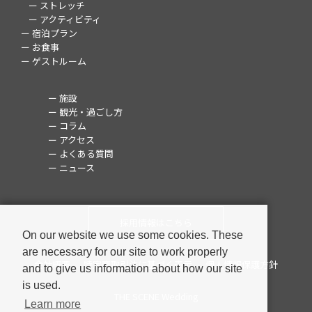
ー ストレッチ
ー アクティビティ
ー 宿泊プラン
ー お食事
ー ゲストルーム
ー 施設
ー 観光・過ごし方
ー コラム
ー アクセス
ー よくある質問
ー ニュース
採用情報はこちら
On our website we use some cookies. These
are necessary for our site to work properly
会社概要
特定商取引法に基づく表示
個人情報保護方針
and to give us information about how our site
is used.
THE SCENE Wedding
Learn more