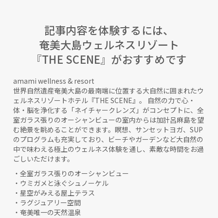
記事内容を体験するには、
奄美大島ウェルネスリゾート
『THE SCENE』がおすすめです
amami wellness & resort
世界自然遺産奄美大島の最南端に位置する大自然に囲まれたウ
ェルネスリゾートホテル『THE SCENE』。 自然の力で心・
体・脳を浄化する「ネイチャークレンズ」がコンセプトに、全
室ガラス張りのオーシャンビューの室内からは加計呂麻島を望
む絶景を眺めることができます。瞑想、サンセットヨガ、SUP
のプログラムも充実しており、ビーチやガーデンなど大自然の
中で味わえる極上のウェルネス体験を通し、素敵な時間をお過
ごしいただけます。
・全室ガラス張りのオーシャンビュー
・ウミガメと泳ぐシュノーケル
・星空がみえる屋上テラス
・ラグジュアリー空間
・奄美唯一の天然温泉