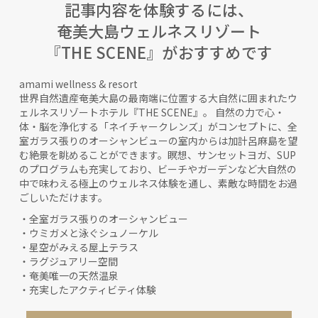
記事内容を体験するには、
奄美大島ウェルネスリゾート
『THE SCENE』がおすすめです
amami wellness & resort
世界自然遺産奄美大島の最南端に位置する大自然に囲まれたウ
ェルネスリゾートホテル『THE SCENE』。 自然の力で心・
体・脳を浄化する「ネイチャークレンズ」がコンセプトに、全
室ガラス張りのオーシャンビューの室内からは加計呂麻島を望
む絶景を眺めることができます。瞑想、サンセットヨガ、SUP
のプログラムも充実しており、ビーチやガーデンなど大自然の
中で味わえる極上のウェルネス体験を通し、素敵な時間をお過
ごしいただけます。
・全室ガラス張りのオーシャンビュー
・ウミガメと泳ぐシュノーケル
・星空がみえる屋上テラス
・ラグジュアリー空間
・奄美唯一の天然温泉
・充実したアクティビティ体験