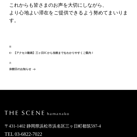
これからも皆さまのお声を大切にしながら、
より心地よい滞在をご提供できるよう努めてまいりま
す。
投
過
前
去
稿
【アクセス動画】三ヶ日ICから当館までをわかりやすくご案内！
の
ナ
投
次
次
稿
の
休館日のお知らせ
ビ
投
稿
ゲ
ー
シ
ョ
ン
〒431-1402 静岡県浜松市浜名区三ヶ日町都筑597-4
TEL
03-6822-7022