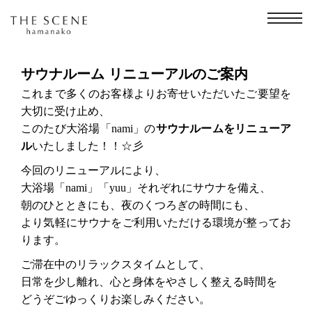
コ
ン
テ
ン
ツ
へ
サウナルーム リニューアルのご案内
ス
キ
これまで多くのお客様よりお寄せいただいたご要望を
ッ
大切に受け止め、
プ
このたび大浴場「nami」の
サウナルームをリニューア
ル
いたしました！！☆彡
今回のリニューアルにより、
大浴場「nami」「yuu」それぞれにサウナを備え、
朝のひとときにも、夜のくつろぎの時間にも、
より気軽にサウナをご利用いただける環境が整ってお
ります。
ご滞在中のリラックスタイムとして、
日常を少し離れ、心と身体をやさしく整える時間を
どうぞごゆっくりお楽しみください。