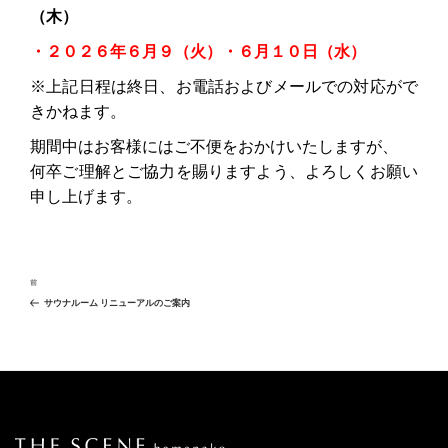
（木）
・２０２６年６月９（火）・６月１０日（水）
※上記日程は終日、お電話およびメールでの対応がで
きかねます。
期間中はお客様にはご不便をおかけいたしますが、
何卒ご理解とご協力を賜りますよう、よろしくお願い
申し上げます。
投
過
前
去
稿
サウナルーム リニューアルのご案内
の
ナ
投
稿
ビ
ゲ
ー