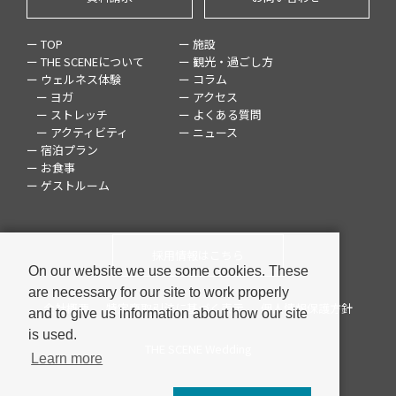
ー TOP
ー 施設
ー THE SCENEについて
ー 観光・過ごし方
ー ウェルネス体験
ー コラム
ー ヨガ
ー アクセス
ー ストレッチ
ー よくある質問
ー アクティビティ
ー ニュース
ー 宿泊プラン
ー お食事
ー ゲストルーム
採用情報はこちら
On our website we use some cookies. These
are necessary for our site to work properly
会社概要
特定商取引法に基づく表示
個人情報保護方針
and to give us information about how our site
is used.
THE SCENE Wedding
Learn more