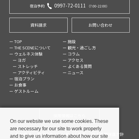
0997-72-0111
宿泊予約
（7:00-22:00）
資料請求
お問い合わせ
ー TOP
ー 施設
ー THE SCENEについて
ー 観光・過ごし方
ー ウェルネス体験
ー コラム
ー ヨガ
ー アクセス
ー ストレッチ
ー よくある質問
ー アクティビティ
ー ニュース
ー 宿泊プラン
ー お食事
ー ゲストルーム
採用情報はこちら
On our website we use some cookies. These
are necessary for our site to work properly
会社概要
特定商取引法に基づく表示
個人情報保護方針
and to give us information about how our site