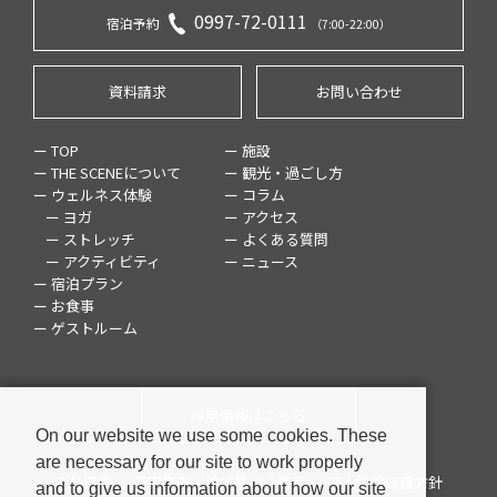
0997-72-0111
宿泊予約
（7:00-22:00）
資料請求
お問い合わせ
ー TOP
ー 施設
ー THE SCENEについて
ー 観光・過ごし方
ー ウェルネス体験
ー コラム
ー ヨガ
ー アクセス
ー ストレッチ
ー よくある質問
ー アクティビティ
ー ニュース
ー 宿泊プラン
ー お食事
ー ゲストルーム
採用情報はこちら
On our website we use some cookies. These
are necessary for our site to work properly
会社概要
特定商取引法に基づく表示
個人情報保護方針
and to give us information about how our site