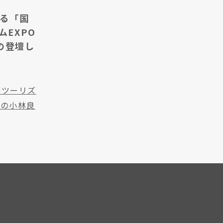
する「国
EXPO
の登壇し
際ツーリズ
ルの小林良