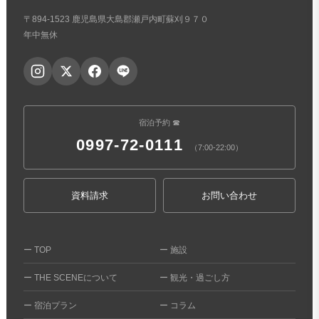
〒894-1523 鹿児島県大島郡瀬戸内町蘇刈９７０
年中無休
宿泊予約 ☎
0997-72-0111
（7:00-22:00）
資料請求
お問い合わせ
ー TOP
ー 施設
ー THE SCENEについて
ー 観光・過ごし方
ー 宿泊プラン
ー コラム