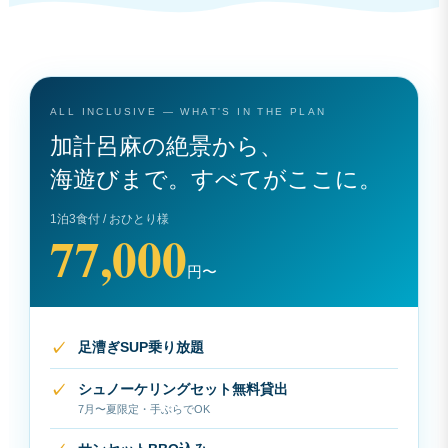
ALL INCLUSIVE — WHAT'S IN THE PLAN
加計呂麻の絶景から、
海遊びまで。すべてがここに。
1泊3食付 / おひとり様
77,000
円〜
足漕ぎSUP乗り放題
シュノーケリングセット無料貸出
7月〜夏限定・手ぶらでOK