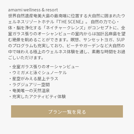
amami wellness & resort
世界自然遺産奄美大島の最南端に位置する大自然に囲まれたウ
ェルネスリゾートホテル『THE SCENE』。 自然の力で心・
体・脳を浄化する「ネイチャークレンズ」がコンセプトに、全
室ガラス張りのオーシャンビューの室内からは加計呂麻島を望
む絶景を眺めることができます。瞑想、サンセットヨガ、SUP
のプログラムも充実しており、ビーチやガーデンなど大自然の
中で味わえる極上のウェルネス体験を通し、素敵な時間をお過
ごしいただけます。
・全室ガラス張りのオーシャンビュー
・ウミガメと泳ぐシュノーケル
・星空がみえる屋上テラス
・ラグジュアリー空間
・奄美唯一の天然温泉
・充実したアクティビティ体験
プラン一覧を見る