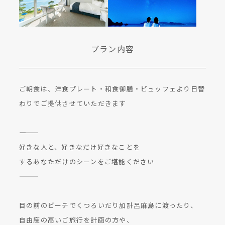
プラン内容
ご朝食は、洋食プレート・和食御膳・ビュッフェより日替
わりでご提供させていただきます
――――
好きな人と、好きなだけ好きなことを
するあなただけのシーンをご堪能ください
―――
目の前のビーチでくつろいだり加計呂麻島に渡ったり、
自由度の高いご旅行を計画の方や、