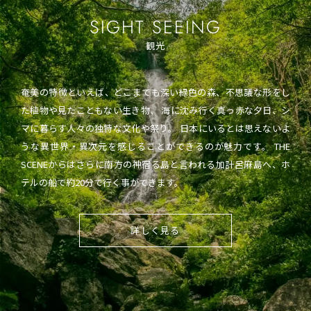
SIGHT SEEING
観光
奄美の特徴といえば、どこまでも深い緑色の森、不思議な形をし
た植物や見たこともない生き物、 海に沈み行く真っ赤な夕日、シ
マに暮らす人々の独特な文化や祭り。 日本にいるとは思えないよ
うな異世界・異次元を感じることができるのが魅力です。 THE
SCENEからはさらに南方の神宿る島と言われる加計呂麻島へ、ホ
テルの船で約20分で行く事ができます。
詳しく見る