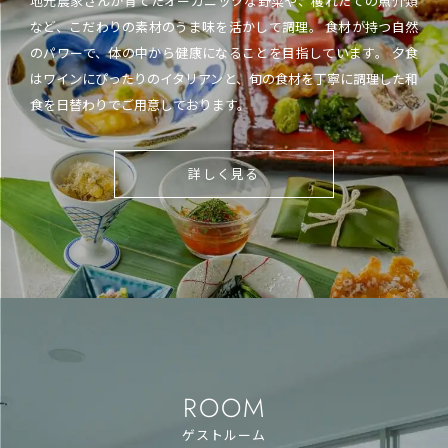
地元農家さんが育てたオーガニックな野菜や、穫れたての魚介類
など、こだわりの素材のうま味を活かして調理。 食材が持つ自然
のパワーで、体の中から健康になることを目指しています。 夕食
はワインにぴったりのイタリアンと、旬の食材を丁寧に調理した和
食を日替わりでご用意しております。
詳しく見る
ROOM
ゲストルーム