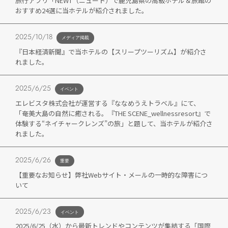
旅行アプリ「NEWT（ニュート）で鹿児島県の高級ホテル＆旅館の
おすすめ24選に当ホテルが紹介されました。
2025/10/18
メディア掲載
『日本経済新聞』で当ホテルの【スリープツーリズム】が紹介さ
れました。
2025/6/25
イベント
エレビスタ株式会社が運営する『ななめうえトラベル』にて、
「奄美大島の自然に癒される。『THE SCENE_wellnessresort』で
体験する“ネイチャークレンズ”の旅」と題して、当ホテルが紹介さ
れました。
2025/6/26
重要
【重要なお知らせ】弊社Webサイト・メールの一時的な障害につ
いて
2025/6/23
イベント
2025/6/25（水）から最新トレンドやコンテンツが集結する「国際