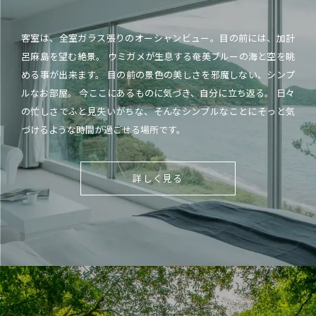
客室は、全室ガラス張りのオーシャンビュー。目の前には、加計
呂麻島を望む絶景。 ウミガメが生息する奄美ブルーの海と空を眺
める事が出来ます。 目の前の景色の美しさを邪魔しない、シンプ
ルなお部屋。 今ここにあるものに気づき、自分に立ち返る。 日々
の忙しさでふと見失いがちな、そんなシンプルなことにそっと気
づけるような時間が過ごせる場所です。
詳しく見る